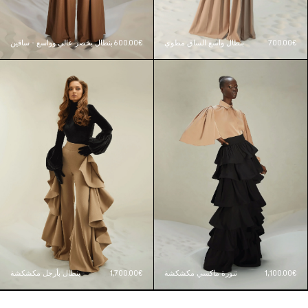
700.00€
بنطال واسع الساق مطوي
600.00€
بنطال بخصر عالي وواسع - ساقين
1,100.00€
تنورة ماكسي مكشكشة
1,700.00€
بنطال بأرجل مكشكشة