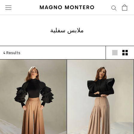
تخطى
الى
المحتوى
ملابس سفلية
4 Results