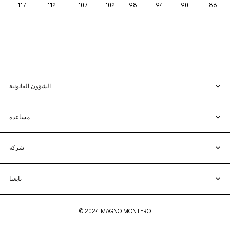
117
112
107
102
98
94
90
86
الشؤون القانونية
مساعده
شركة
تابعنا
© 2024 MAGNO MONTERO