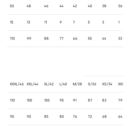
50
48
46
44
42
40
38
36
15
13
11
9
7
5
3
1
110
99
88
77
66
55
44
33
XXXL/46
XXL/44
XL/42
L/40
M/38
S/36
XS/34
XXS/3
110
105
100
95
91
87
83
79
95
90
85
80
76
72
68
64