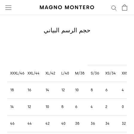
تخطى
الى
المحتوى
حجم الرسم البياني
XXXL/46
XXL/44
XL/42
L/40
M/38
S/36
XS/34
XXS/3
18
16
14
12
10
8
6
4
14
12
10
8
6
4
2
0
46
44
42
40
38
36
34
32