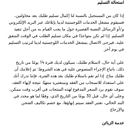
استحالة التسليم
إذا كان من المستحيل بالنسبة لنا إكمال تسليم طلبك بعد محاولتين،
فسيقوم مشغل الخدمات اللوجستية لدينا بإبلاغك عبر البريد الإلكتروني
و/أو الرسائل النصية القصيرة حول ما يجب القيام به من أجل تنفيذ
التسليم. إذا لم تكن متواجدًا في مكان تسليم الطلب في الوقت المتفق
عليه، فيرجى الاتصال بمشغل الخدمات اللوجستية لدينا لترتيب التسليم
في يوم آخر.
على أية حال، لاستلام طلبك، سيكون لديك فترة 14 يومًا من تاريخ
ذلك، باتباع الإجراء المنصوص عليه في هذه الشروط؛ تم إعلامك أن
طلبك متاح. إذا لم تقم باستلام طلبك بعد هذه الفترة، فإننا ندرك أنك
على استعداد للانسحاب من العقد وسنعتبره منتهيًا. نتيجة لإنهاء العقد،
سوف نقوم برد السعر المدفوع لهذه المنتجات في أقرب وقت ممكن،
وعلى أي حال، قبل 30 يومًا من التاريخ الذي، وفقًا لما هو محدد في
البند الحالي، نعتبر العقد سيتم إنهاؤها، مع خصم تكاليف الشحن
والإرجاع.
خدمة الزبائن