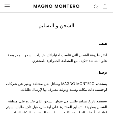
تخطى
الى
المحتوى
الشحن و التسليم
شحنة
اختر طريقة الشحن التي تناسب احتياجاتك. خيارات الشحن المعروضة
على الشاشة تتكيف مع المنطقة الجغرافية للمشتري.
توصيل
يستخدم MAGNO MONTERO وسائل نقل مختلفة ويعبر عن شركات
لوجستية ذات مكانة وطنية ودولية معترف بها لإرسال طلباتك.
سيعتمد تاريخ تسليم طلبك في عنوان الشحن الذي تختاره على منطقة
الشحن وطريقة التسليم المختارة. على أية حال، قبل تأكيد طلبك، سيتم
إعلامك بأوقات النقل اعتمادًا على الطريقة المختارة والمكان النهائي