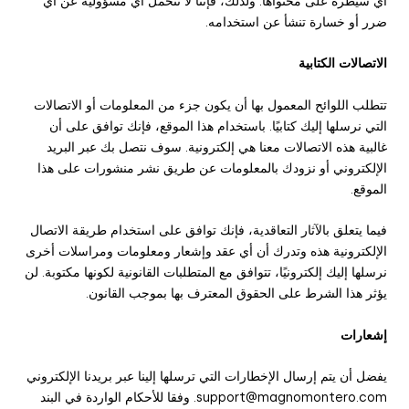
أي سيطرة على محتواها. ولذلك، فإننا لا نتحمل أي مسؤولية عن أي
ضرر أو خسارة تنشأ عن استخدامه.
الاتصالات الكتابية
تتطلب اللوائح المعمول بها أن يكون جزء من المعلومات أو الاتصالات
التي نرسلها إليك كتابيًا. باستخدام هذا الموقع، فإنك توافق على أن
غالبية هذه الاتصالات معنا هي إلكترونية. سوف نتصل بك عبر البريد
الإلكتروني أو نزودك بالمعلومات عن طريق نشر منشورات على هذا
الموقع.
فيما يتعلق بالآثار التعاقدية، فإنك توافق على استخدام طريقة الاتصال
الإلكترونية هذه وتدرك أن أي عقد وإشعار ومعلومات ومراسلات أخرى
نرسلها إليك إلكترونيًا، تتوافق مع المتطلبات القانونية لكونها مكتوبة. لن
يؤثر هذا الشرط على الحقوق المعترف بها بموجب القانون.
إشعارات
يفضل أن يتم إرسال الإخطارات التي ترسلها إلينا عبر بريدنا الإلكتروني
support@magnomontero.com. وفقا للأحكام الواردة في البند