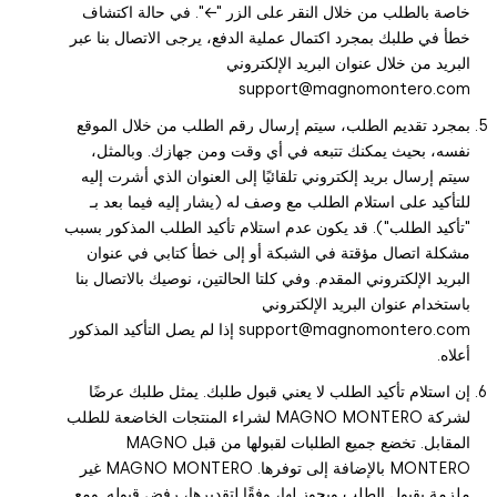
خاصة بالطلب من خلال النقر على الزر "←". في حالة اكتشاف
خطأ في طلبك بمجرد اكتمال عملية الدفع، يرجى الاتصال بنا عبر
البريد من خلال عنوان البريد الإلكتروني
support@magnomontero.com
بمجرد تقديم الطلب، سيتم إرسال رقم الطلب من خلال الموقع
نفسه، بحيث يمكنك تتبعه في أي وقت ومن جهازك. وبالمثل،
سيتم إرسال بريد إلكتروني تلقائيًا إلى العنوان الذي أشرت إليه
للتأكيد على استلام الطلب مع وصف له (يشار إليه فيما بعد بـ
"تأكيد الطلب"). قد يكون عدم استلام تأكيد الطلب المذكور بسبب
مشكلة اتصال مؤقتة في الشبكة أو إلى خطأ كتابي في عنوان
البريد الإلكتروني المقدم. وفي كلتا الحالتين، نوصيك بالاتصال بنا
باستخدام عنوان البريد الإلكتروني
support@magnomontero.com إذا لم يصل التأكيد المذكور
أعلاه.
إن استلام تأكيد الطلب لا يعني قبول طلبك. يمثل طلبك عرضًا
لشركة MAGNO MONTERO لشراء المنتجات الخاضعة للطلب
المقابل. تخضع جميع الطلبات لقبولها من قبل MAGNO
MONTERO بالإضافة إلى توفرها. MAGNO MONTERO غير
ملزمة بقبول الطلب ويجوز لها، وفقًا لتقديرها، رفض قبوله. ومع