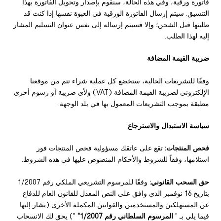
فاتورة ورقية، وفي هذه الحالة، سنقوم بإصدار وتحويل الفاتورة بهذا
التنسيق. سيتم إرسال الفاتورة الورقية في العبوة نفسها إذا كنت قد
طلبتها قبل الشحن؛ وإلا فسيتم إرساله إلى نفس عنوان التسليم المشار
إليه لهذا الطلب.
ضريبة القيمة المضافة
وفقًا للتشريعات الحالية، ستخضع كل عملية شراء تتم من موقعنا
الإلكتروني لضريبة القيمة المضافة (VAT) ولأي ضريبة أو رسوم أخرى
مطبقة بموجب التشريعات المعمول بها في بلد الوجهة.
سياسة الاستبدال والاسترجاع
فحص المنتجات:
تقع على عاتقك مسؤولية فحص المنتجات فور
استلامها، وفقاً للشروط والأحكام المنصوص عليها في هذه الشروط.
حق السحب القانوني:
وفقًا للمرسوم التشريعي الملكي رقم 1/2007
بتاريخ 16 نوفمبر الذي وافق على النص المعدل للقانون العام للدفاع
عن المستهلكين والمستخدمين والقوانين المكملة الأخرى (يشار إليها
فيما يلي بـ "
المرسوم السلطاني رقم 1/2007"
") يحق لك الانسحاب