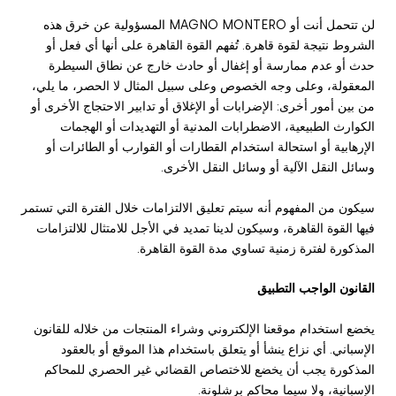
لن تتحمل أنت أو MAGNO MONTERO المسؤولية عن خرق هذه
الشروط نتيجة لقوة قاهرة. تُفهم القوة القاهرة على أنها أي فعل أو
حدث أو عدم ممارسة أو إغفال أو حادث خارج عن نطاق السيطرة
المعقولة، وعلى وجه الخصوص وعلى سبيل المثال لا الحصر، ما يلي،
من بين أمور أخرى: الإضرابات أو الإغلاق أو تدابير الاحتجاج الأخرى أو
الكوارث الطبيعية، الاضطرابات المدنية أو التهديدات أو الهجمات
الإرهابية أو استحالة استخدام القطارات أو القوارب أو الطائرات أو
وسائل النقل الآلية أو وسائل النقل الأخرى.
سيكون من المفهوم أنه سيتم تعليق الالتزامات خلال الفترة التي تستمر
فيها القوة القاهرة، وسيكون لدينا تمديد في الأجل للامتثال للالتزامات
المذكورة لفترة زمنية تساوي مدة القوة القاهرة.
القانون الواجب التطبيق
يخضع استخدام موقعنا الإلكتروني وشراء المنتجات من خلاله للقانون
الإسباني. أي نزاع ينشأ أو يتعلق باستخدام هذا الموقع أو بالعقود
المذكورة يجب أن يخضع للاختصاص القضائي غير الحصري للمحاكم
الإسبانية، ولا سيما محاكم برشلونة.