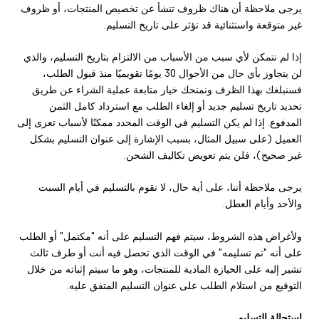
يرجى ملاحظة أن هناك ظروف تنشأ عن تخصيص المنتجات، أو ظروف
غير متوقعة واستثنائية قد تؤثر على تاريخ التسليم.
إذا لم نتمكن لأي سبب من الأسباب من الالتزام بتاريخ التسليم، والذي
لن يتجاوز بأي حال من الأحوال 30 يومًا تقويميًا منذ قبول الطلب،
فسنبلغك بهذا الظرف ونمنحك خيار متابعة عملية الشراء عن طريق
تحديد تاريخ تسليم جديد أو إلغاء الطلب مع استرداد كامل الثمن
المدفوع. إذا لم يكن التسليم في الوقت المحدد ممكنًا لأسباب تعزى إلى
العميل (على سبيل المثال، بسبب الإشارة إلى عنوان التسليم بشكل
غير صحيح)، فلن يتم تعويض تكاليف الشحن.
يرجى ملاحظة أننا، على أية حال، لا نقوم بالتسليم في أيام السبت
والأحد وأيام العطل.
ولأغراض هذه الشروط، سيتم فهم التسليم على أنه "مكتمل" أو الطلب
على أنه "تم تسليمه" في الوقت الذي تحصل فيه أنت أو طرف ثالث
تشير إليه على الحيازة المادية للمنتجات، وهو ما سيتم إثباته من خلال
التوقيع من استلام الطلب على عنوان التسليم المتفق عليه.
استحالة التسليم