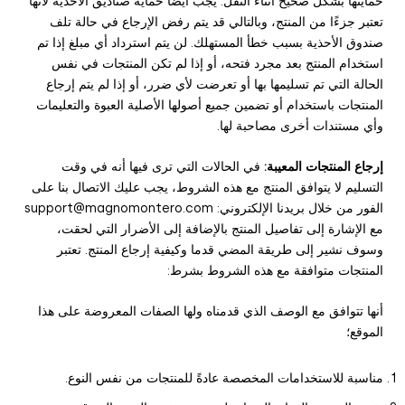
حمايتها بشكل صحيح أثناء النقل. يجب أيضًا حماية صناديق الأحذية لأنها
تعتبر جزءًا من المنتج، وبالتالي قد يتم رفض الإرجاع في حالة تلف
صندوق الأحذية بسبب خطأ المستهلك. لن يتم استرداد أي مبلغ إذا تم
استخدام المنتج بعد مجرد فتحه، أو إذا لم تكن المنتجات في نفس
الحالة التي تم تسليمها بها أو تعرضت لأي ضرر، أو إذا لم يتم إرجاع
المنتجات باستخدام أو تضمين جميع أصولها الأصلية العبوة والتعليمات
وأي مستندات أخرى مصاحبة لها.
إرجاع المنتجات المعيبة:
في الحالات التي ترى فيها أنه في وقت
التسليم لا يتوافق المنتج مع هذه الشروط، يجب عليك الاتصال بنا على
الفور من خلال بريدنا الإلكتروني: support@magnomontero.com
مع الإشارة إلى تفاصيل المنتج بالإضافة إلى الأضرار التي لحقت،
وسوف نشير إلى طريقة المضي قدما وكيفية إرجاع المنتج. تعتبر
المنتجات متوافقة مع هذه الشروط بشرط:
أنها تتوافق مع الوصف الذي قدمناه ولها الصفات المعروضة على هذا
الموقع؛
مناسبة للاستخدامات المخصصة عادةً للمنتجات من نفس النوع.