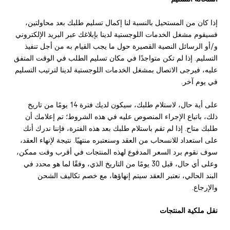
إذا كان من المستحيل بالنسبة لنا إكمال تسليم طلبك بعد محاولتين،
فسيقوم مشغل الخدمات اللوجستية لدينا بإبلاغك عبر البريد الإلكتروني
و/أو الرسائل النصية القصيرة حول ما يجب القيام به من أجل تنفيذ
التسليم. إذا لم تكن متواجدًا في مكان تسليم الطلب في الوقت المتفق
عليه، فيرجى الاتصال بمشغل الخدمات اللوجستية لدينا لترتيب التسليم
في يوم آخر.
على أية حال، لاستلام طلبك، سيكون لديك فترة 14 يومًا من تاريخ
ذلك، باتباع الإجراء المنصوص عليه في هذه الشروط؛ تم إعلامك أن
طلبك متاح. إذا لم تقم باستلام طلبك بعد هذه الفترة، فإننا ندرك أنك
على استعداد للانسحاب من العقد وسنعتبره منتهيًا. نتيجة لإنهاء العقد،
سوف نقوم برد السعر المدفوع لهذه المنتجات في أقرب وقت ممكن،
وعلى أي حال، قبل 30 يومًا من التاريخ الذي، وفقًا لما هو محدد في
البند الحالي، نعتبر العقد سيتم إنهاؤها، مع خصم تكاليف الشحن
والإرجاع.
نقل ملكية المنتجات