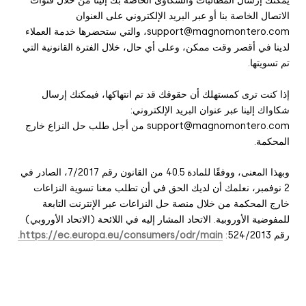
يمكنك إرسال المطالبات والشكاوى الخاصة بك إلينا من خلال قنوات
الاتصال الخاصة بنا أو عبر البريد الإلكتروني على العنوان
support@magnomontero.com، والتي ستحضرها خدمة العملاء
لدينا في أقصر وقت ممكن، وعلى أي حال، خلال الفترة القانونية التي
تم تسويتها.
إذا كنت ترى كمستهلك أن حقوقك قد تم انتهاكها، فيمكنك إرسال
شكاواك إلينا عبر عنوان البريد الإلكتروني:
support@magnomontero.com من أجل طلب حل النزاع خارج
المحكمة.
وبهذا المعنى، ووفقًا للمادة 40.5 من القانون رقم 7/2017، الصادر في
2 نوفمبر، نعلمك أن لديك الحق في أن تطلب معنا تسوية النزاعات
خارج المحكمة من خلال منصة حل النزاعات عبر الإنترنت التابعة
للمفوضية الأوروبية. الاتحاد المشار إليه في اللائحة (الاتحاد الأوروبي)
رقم 524/2013:
https://ec.europa.eu/consumers/odr/main.