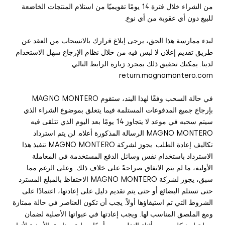
من الشراء خلال فترة 14 يومًا تقويميًا من استلام
المنتجات الخاضعة
للبيع دون أي عقوبة من أي نوع.
لبدء ممارسة هذا الحق، يرجى إبلاغ قرارك بالانسحاب من العقد عن
طريق تقديم إعلان لا لبس فيه من خلال نظام الإرجاع سهل الاستخدام
لدينا. يمكنك تحقيق ذلك بمجرد زيارة الرابط التالي:
return.magnomontero.com
في حالة السحب وفقًا لهذا البند، ستقوم MAGNO MONTERO
بإرجاع جميع المدفوعات المستلمة فيما يتعلق بموضوع الشراء الذي
سيتم سحبه في موعد لا يتجاوز 14 يومًا بعد اليوم الذي تتلقى فيه
MAGNO MONTERO الرسالة المذكورة أعلاه. لن يتم استرداد
تكاليف إعادة الطلب. يجوز لشركة MAGNO MONTERO تنفيذ هذا
الاسترداد باستخدام نفس وسائل الدفع المستخدمة في المعاملة
الأولية، ما لم يتم الاتفاق صراحةً على خلاف ذلك. وعلى الرغم مما
سبق، يجوز لشركة MAGNO MONTERO الاحتفاظ بالمبلغ المسترد
حتى تستلم البضائع أو حتى يتم تقديم دليل على إعادتها، اعتمادًا على
الشروط التي تم استيفاؤها أولاً. يجب أن تكون العناصر في حالة ممتازة
ومع الملصق المناسب لها. ويجب إعادتها في عبواتها الأصلية لضمان