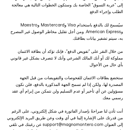
إلى "عربة التسوق" الخاصة بك وستكون الخطوات التالية هي معالجة
الطلب وإجراء الدفع.
سيُسمح لك بالدفع باستخدام Visa وMastercard وMaestro
وAmerican Express. ومن أجل تقليل مخاطر الوصول غير المصرح
به، سيتم تشفير بيانات بطاقتك.
من خلال النقر على "تفويض الدفع"، فإنك تؤكد أن بطاقة الائتمان
مملوكة لك أو أنك المالك الشرعي وأنك لا تتصرف بشكل غير قانوني
بأي حال من الأحوال.
ستخضع بطاقات الائتمان للفحوصات والتفويضات من قبل الجهة
المصدرة لها، ولكن إذا لم تسمح الجهة المذكورة بالدفع، فلن نكون
مسؤولين عن أي تأخير أو عدم التسليم ولن نتمكن من إبرام أي عقد
رسمي معك.
أنت تأذن لنا صراحةً بإصدار الفاتورة في شكل إلكتروني، على الرغم
من قدرتك على الإشارة إلينا في أي وقت وعن طريق البريد الإلكتروني
إلى العنوان support@magnomontero.com عن رغبتك في تلقي