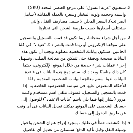
ستحتوي "عربة التسوق" على مرجع العنصر المحدد (SKU)
واسمه وحجمه ولونه المختار وسعره بالعملة المقابلة (شامل
الضرائب). السعر المعلن لا يشمل مصاريف النقل، والتي
ستختلف أسعارها حسب طريقة الشحن التي تختارها.
من أجل شراء منتجاتنا، ربما تكون قد قمت بالتسجيل والتسجيل
على موقعنا الإلكتروني أو ربما قمت بالشراء كـ "ضيف". في كلتا
الحالتين، ستكون بياناتك الشخصية مطلوبة ويجب أن تكون هذه
البيانات صحيحة ودقيقة حتى تتمكن من معالجة الطلب، وتسهيل
إجراء عمليات شراء جديدة من خلال الموقع الإلكتروني، حيثما
كان ذلك مناسبًا. وبعد ذلك، سيتم دمج هذه البيانات في قاعدة
البيانات لدينا. ستتم معالجة البيانات الشخصية المقدمة وفقًا
للأحكام المنصوص عليها في سياسة الخصوصية الخاصة بنا. إذا
قمت بالتسجيل والتسجيل، فسوف تتلقى اسم مستخدم وكلمة
مرور (يشار إليها فيما يلي باسم "بيانات الاعتماد") للوصول إلى
حسابك الشخصي على الموقع. يمكنك تعديل البيانات في أي وقت
عن طريق الدخول إلى حسابك.
إذا اكتشفت خطأً في طلبك، بمجرد إدراج عنوان الشحن واختيار
وسيلة النقل وقبل تأكيد الدفع؛ ستتمكن من تعديل أي تفاصيل