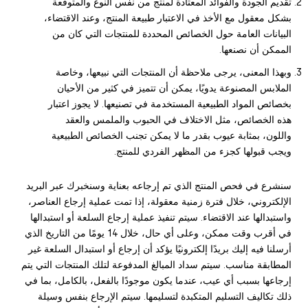
تقديم الجودة والفوائد المعتادة لمنتج من نفس النوع والمتوقعة
بشكل معقول مع الأخذ في الاعتبار طبيعة المنتج، وعند الاقتضاء،
البيانات العامة حول الخصائص المحددة للمنتجات التي كان من
الممكن أن نصنعها.
وبهذا المعنى، يرجى ملاحظة أن المنتجات التي نبيعها، وخاصة
الملابس المصنوعة يدويًا، يمكن أن تتميز في كثير من الأحيان
بخصائص المواد الطبيعية المستخدمة في تصنيعها. لا يجوز اعتبار
هذه الخصائص، مثل الاختلاف في الحبوب والملمس والعقد
واللون، بمثابة عيوب بقدر ما لا يمكن تجنب الخصائص الطبيعية
ويجب قبولها كجزء من المظهر الفردي للمنتج.
سنشرع في فحص المنتج الذي تم إرجاعه بعناية وسنخبرك عبر البريد
الإلكتروني، خلال فترة زمنية معقولة، إذا تمت عملية إرجاع العناصر،
واستبدالها عند الاقتضاء. سيتم تنفيذ عملية إرجاع السلعة أو استبدالها
في أقرب وقت ممكن، وعلى أي حال، خلال 14 يومًا من التاريخ الذي
أرسلنا فيه إليك بريدًا إلكترونيًا يؤكد أن إرجاع أو استبدال السلعة غير
المطابقة مناسب. سيتم سداد المبالغ المدفوعة لتلك المنتجات التي يتم
إرجاعها بسبب أي عيب، عندما يكون موجودًا بالفعل، بالكامل، بما في
ذلك تكاليف التسليم المتكبدة لتسليمها. سيتم الإرجاع بنفس وسيلة