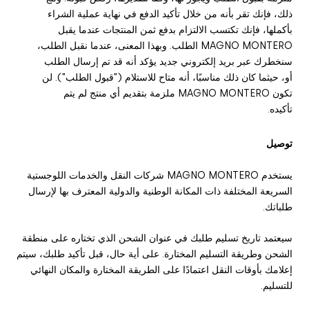
ذلك، فإنك تقر بأنه من خلال تأكيد الدفع في نهاية عملية الشراء
بأكملها، فإنك تكتسب الالتزام بدفع ثمن المنتجات عندما يقبل
MAGNO MONTERO الطلب. وبهذا المعنى، عندما نقبل الطلب،
سنخطرك عبر بريد إلكتروني جديد يؤكد أنه قد تم إرسال الطلب
أو، حيثما كان ذلك مناسبًا، أنه متاح للاستلام ("قبول الطلب"). لن
تكون MAGNO MONTERO ملزمة بتقديم أي منتج لم يتم
تأكيده.
توصيل
يستخدم MAGNO MONTERO شركات النقل والخدمات اللوجستية
السريعة المختلفة ذات المكانة الوطنية والدولية المعترف بها لإرسال
طلباتك.
سيعتمد تاريخ تسليم طلبك في عنوان الشحن الذي تختاره على منطقة
الشحن وطريقة التسليم المختارة. على أية حال، قبل تأكيد طلبك، سيتم
إعلامك بأوقات النقل اعتمادًا على الطريقة المختارة والمكان النهائي
للتسليم.